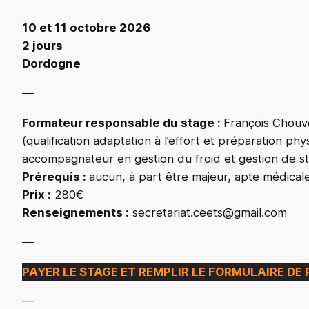
10 et 11 octobre 2026
2 jours
Dordogne
—
Formateur responsable du stage :
François Chouv
(qualification adaptation à l’effort et préparation p
accompagnateur en gestion du froid et gestion de s
Prérequis :
aucun, à part être majeur, apte médicale
Prix :
280€
Renseignements :
secretariat.ceets@gmail.com
—
PAYER LE STAGE ET REMPLIR LE FORMULAIRE DE
—