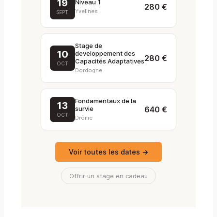
19
Niveau 1
280 €
Yvelines
SEPT
Stage de
10
developpement des
280 €
Capacités Adaptatives
OCT
Dordogne
Fondamentaux de la
13
survie
640 €
OCT
Drôme
Voir toutes les dates →
Offrir un stage en cadeau